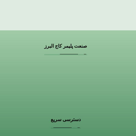
صنعت پلیمر کاج البرز
گروه مهندسی صنعت پلیمر کاج البرز یک شرکت پیشرو در
صنعت پلیمر است، که به تحقیق، توسعه، تولید و فروش
ترموپلاستیک های اصلاح شده مهندسی، افزودنی های بر پایه
پلی الفین ها، مستربچ ها و کامپاندهای کربنات کلسیم می
پردازد.
دسترسی سریع