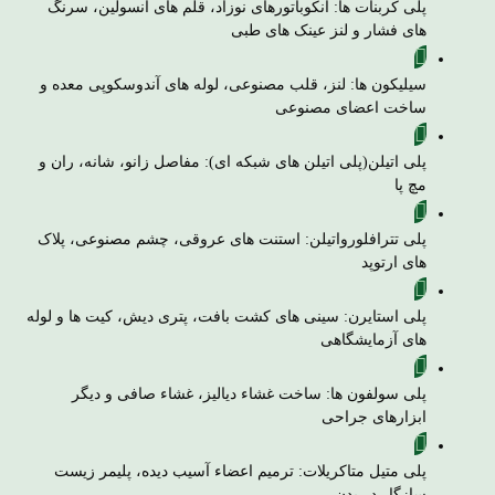
پلی کربنات ها: انکوباتورهای نوزاد، قلم های انسولین، سرنگ
های فشار و لنز عینک های طبی
سیلیکون ها: لنز، قلب مصنوعی، لوله های آندوسکوپی معده و
ساخت اعضای مصنوعی
پلی اتیلن(پلی اتیلن های شبکه ای): مفاصل زانو، شانه، ران و
مچ پا
پلی تترافلورواتیلن: استنت های عروقی، چشم مصنوعی، پلاک
های ارتوپد
پلی استایرن: سینی های کشت بافت، پتری دیش، کیت ها و لوله
های آزمایشگاهی
پلی سولفون ها: ساخت غشاء دیالیز، غشاء صافی و دیگر
ابزارهای جراحی
پلی متیل متاکریلات: ترمیم اعضاء آسیب دیده، پلیمر زیست
سازگار در بدن